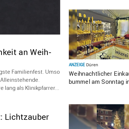
­keit an Weih­
Düren
ANZEIGE
ste Fami­li­en­fest. Umso
Weih­nacht­li­cher Eink
Allein­ste­hende.
bummel am Sonntag in
lang als Klinik­pfarrer...
: Licht­zauber