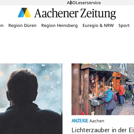
ABO
Leserservice
en
Region Düren
Region Heinsberg
Euregio & NRW
Sport
Aachen
ANZEIGE
Lich­ter­zauber in der Ei