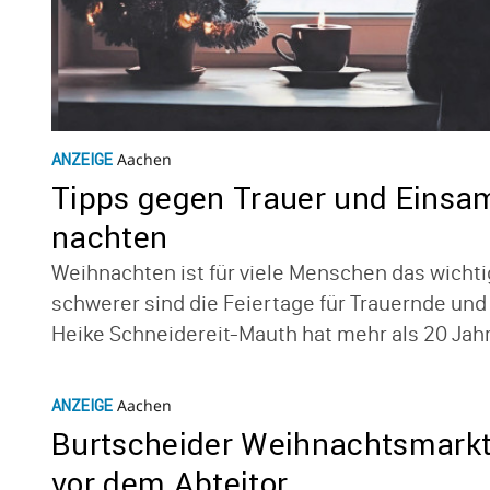
Aachen
ANZEIGE
Tipps gegen Trauer und Einsam
nachten
Weih­nachten ist für viele Menschen das wich­tig
schwerer sind die Feier­tage für Trau­ernde und 
Heike Schnei­de­reit-Mauth hat mehr als 20 Jahre 
Aachen
ANZEIGE
Burt­s­cheider Weih­nachts­markt
vor dem Abteitor