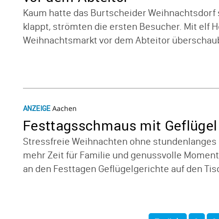
Kaum hatte das Burt­s­cheider Weih­nachts­dorf
klappt, strömten die ersten Besu­cher. Mit elf H
Weih­nachts­markt vor dem Abteitor über­schau­
aber au...
Aachen
ANZEIGE
Fest­tags­schmaus mit Geflügel
Stress­freie Weih­nachten ohne stun­den­lange
mehr Zeit für Familie und genuss­volle Momen
an den Fest­tagen Geflü­gel­ge­richte auf den 
Rezepte mit...