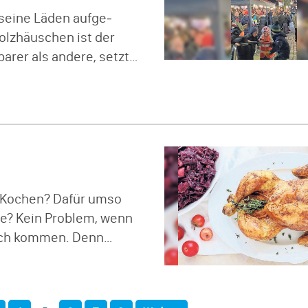
 seine Läden aufge­
olz­häus­chen ist der
barer als andere, setzt
s Kochen? Dafür umso
te? Kein Problem, wenn
Tisch kommen. Denn