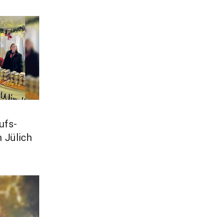
aufs­
 Jülich