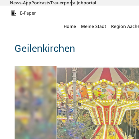
News-App
Podcasts
Trauerportal
Jobportal
E-Paper
Home
Meine Stadt
Region Aach
Geilenkirchen