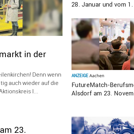
28. Januar und vom 1. 
Februar 2024: Poesie 
Surrea­lismus
­markt in der
eilen­kir­chen! Denn wenn
Aachen
ANZEIGE
itig auch wieder auf die
Future­Match-Berufs­m
ti­ons­kreis l...
Alsdorf am 23. Novem
Prall gefülltes Rahmen
gramm
 am 23.