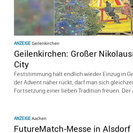
Geilenkirchen
ANZEIGE
Geilen­kir­chen: Großer Niko­laus
City
Fest­stim­mung hält endlich wieder Einzug in G
der Advent näher rückt, darf man sich gleich­ze
Fort­set­zung einer lieben Tradi­tion freuen. Der Ak
Aachen
ANZEIGE
Future­Match-Messe in Alsdorf