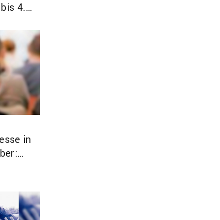
bis 4.
und
esse in
ber:
­pro­