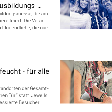
sbil­dungs­
il­dungs­messe, die am
ere feiert. Die Veran­
d Jugend­liche, die nac...
eucht - für alle
tand­orten der Gesamt­
nen Tür“ statt. Jeweils
es­sierte Besu­cher...