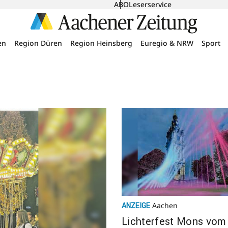
ABO
Leserservice
en
Region Düren
Region Heinsberg
Euregio & NRW
Sport
Aachen
ANZEIGE
Lich­ter­fest Mons vom 