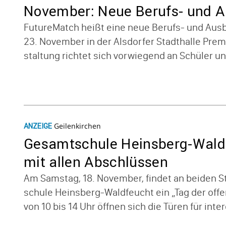
November: Neue Berufs- und Au
messe
Future­Match heißt eine neue Berufs- und Ausb
23. November in der Alsdorfer Stadt­halle Premi
stal­tung richtet sich vorwie­gend an Schüler un
Geilenkirchen
ANZEIGE
Gesamt­schule Heins­berg-Wald­f
mit allen Abschlüssen
Am Samstag, 18. November, findet an beiden S
schule Heins­berg-Wald­feucht ein „Tag der offe
von 10 bis 14 Uhr öffnen sich die Türen für inter­