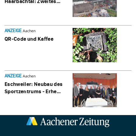
Haar­bachtal: Zweites
Brücken­ele­ment erfolg­
reich einge­setzt
ANZEIGE
Aachen
QR-Code und Kaffee
ANZEIGE
Aachen
Esch­weiler: Neubau des
Sport­zen­trums - Erheb­
lich wirt­schaft­li­cher