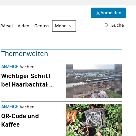
Anmelden
Suche
Rätsel
Video
Genuss
Mehr
Themenwelten
Aachen
ANZEIGE
Wich­tiger Schritt
bei Haar­bachtal:
Zweites Brücken­
ele­ment erfolg­
Aachen
ANZEIGE
reich einge­setzt
QR-Code und
Kaffee