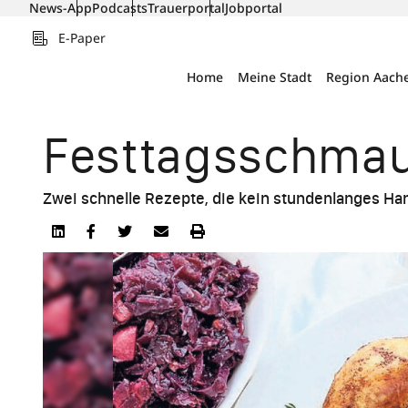
News-App
Podcasts
Trauerportal
Jobportal
E-Paper
Home
Meine Stadt
Region Aach
Fest­tags­schmau
Zwei schnelle Rezepte, die kein stundenlanges Han