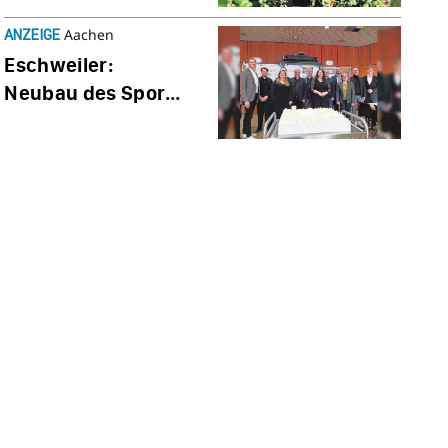
Aachen
ANZEIGE
Esch­weiler:
Neubau des Sport­
zen­trums - Erheb­
lich wirt­schaft­li­
cher