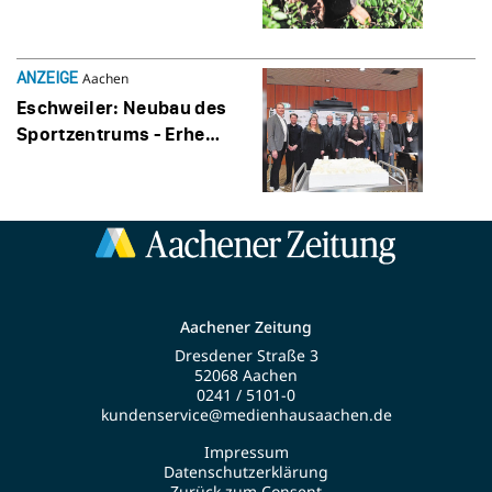
ANZEIGE
Aachen
Esch­weiler: Neubau des
Sport­zen­trums - Erheb­
lich wirt­schaft­li­cher
Aachener Zeitung
Dresdener Straße 3
52068 Aachen
0241 / 5101-0
kundenservice@medienhausaachen.de
Impressum
Datenschutzerklärung
Zurück zum Consent