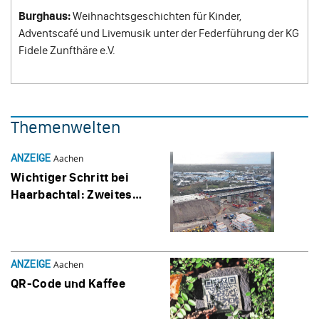
Burghaus:
Weihnachtsgeschichten für Kinder,
Adventscafé und Livemusik unter der Federführung der KG
Fidele Zunfthäre e.V.
Themenwelten
ANZEIGE
Aachen
Wich­tiger Schritt bei
Haar­bachtal: Zweites
Brücken­ele­ment erfolg­
reich einge­setzt
ANZEIGE
Aachen
QR-Code und Kaffee